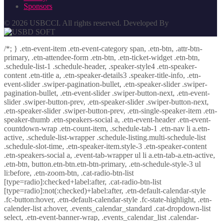
Sponsors
© 2026 USBCCI. All rights reserved. Developed By
/*; } .etn-event-item .etn-event-category span, .etn-btn, .attr-btn-
primary, .etn-attendee-form .etn-btn, .etn-ticket-widget .etn-btn,
.schedule-list-1 .schedule-header, .speaker-style4 .etn-speaker-
content .etn-title a, .etn-speaker-details3 .speaker-title-info, .etn-
event-slider .swiper-pagination-bullet, .etn-speaker-slider .swiper-
pagination-bullet, .etn-event-slider .swiper-button-next, .etn-event-
slider .swiper-button-prev, .etn-speaker-slider .swiper-button-next,
.etn-speaker-slider .swiper-button-prev, .etn-single-speaker-item .etn-
speaker-thumb .etn-speakers-social a, .etn-event-header .etn-event-
countdown-wrap .etn-count-item, .schedule-tab-1 .etn-nav li a.etn-
active, .schedule-list-wrapper .schedule-listing.multi-schedule-list
.schedule-slot-time, .etn-speaker-item.style-3 .etn-speaker-content
.etn-speakers-social a, .event-tab-wrapper ul li a.etn-tab-a.etn-active,
.etn-btn, button.etn-btn.etn-btn-primary, .etn-schedule-style-3 ul
li:before, .etn-zoom-btn, .cat-radio-btn-list
[type=radio]:checked+label:after, .cat-radio-btn-list
[type=radio]:not(:checked)+label:after, .etn-default-calendar-style
.fc-button:hover, .etn-default-calendar-style .fc-state-highlight, .etn-
calender-list a:hover, .events_calendar_standard .cat-dropdown-list
select, .etn-event-banner-wrap, .events_calendar_list .calendar-