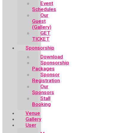
Event
Schedules
Our
Guest
(Gallery)
GET
TICKET
Sponsorship
Download
Sponsorship
Packages
Sponsor
Registration
Our
Sponsors
Stall
Booking
Venue
Gallery
User