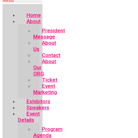
Menu
Home
About
President
Message
About
Us
Contact
About
Our
ORG
Ticket
Event
Marketing
Exhibitors
Speakers
Event
Details
Program
Agenda