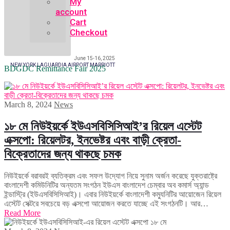
My
account
Cart
Checkout
June 15-16, 2025
NEW YORK LAGUARDIA AIRPORT MARRIOTT
BDGDC Remittance Fair 2025
March 8, 2024
News
১৮ মে নিউইয়র্কে ইউএসবিসিসিআই’র রিয়েল এস্টেট
এক্সপো: রিয়েলটর, ইনভেষ্টর এবং বাড়ী ক্রেতা-
বিক্রেতাদের জন্য থাকছে চমক
নিউইয়র্কে বরাবরই ব্যতিক্রম এবং সফল উদ্যোগ নিয়ে সুনাম অর্জন করেছে যুক্তরাষ্ট্রে
বাংলাদেশী কমিউনিটির অন্যতম সংগঠন ইউএস বাংলাদেশ চেম্বার অব কমার্স অ্যান্ড
ইন্ডাস্ট্রি (ইউএসবিসিসিআই)। এবার নিউইয়র্কে বাংলাদেশী কম্যুনিটির আয়োজেন রিয়েল
এস্টেট সেক্টরে সবচেয়ে বড় এক্সপো আয়োজন করতে যাচ্ছে এই সংগঠনটি। আর…
Read More